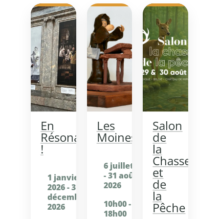
En
Les
Salon
Résonance
Moines
de
!
la
Chasse
6 juillet 2026
et
- 31 août
1 janvier
de
2026
2026 - 31
la
décembre
10h00 -
Pêche
2026
18h00