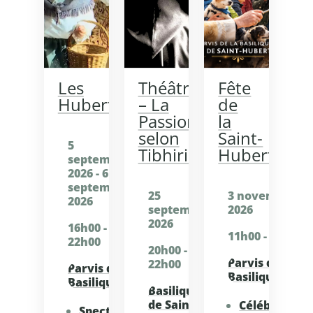
Les
Théâtre
Fête
Hubertoises
– La
de
Passion
la
selon
Saint-
5
Tibhirine
Hubert
septembre
2026 - 6
septembre
25
3 novembre
2026
septembre
2026
2026
16h00 -
11h00 - 20h00
22h00
20h00 -
Parvis de la
22h00
Parvis de la
Basilique
Basilique
Basilique
de Saint
Célébration
Spectacle