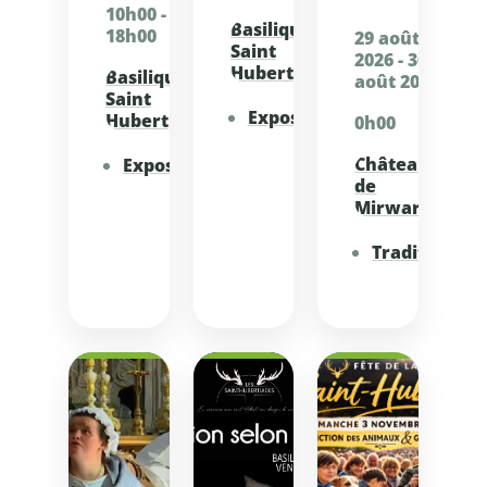
10h00 -
Basilique de
18h00
29 août
Saint
2026 - 30
Hubert
Basilique de
août 2026
Saint
Exposition
Hubert
0h00
Château
Exposition
de
Mirwart
Tradition