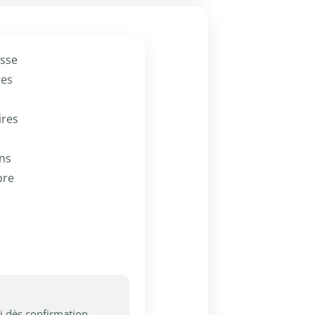
esse
tes
ires
ons
bre
ci dès confirmation.