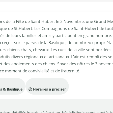
s de la Fête de Saint Hubert le 3 Novembre, une Grand M
ilique de St.Hubert. Les Compagnons de Saint-Hubert de tou
s de leurs familles et amis y participent en grand nombre.
 reçoit sur le parvis de la Basilique, de nombreux propriéta
urs chiens chats, chevaux. Les rues de la ville sont bordées
uits divers régionaux et artisanaux. L’air est rempli des s
t des aboiements des chiens. Soyez des nôtres le 3 novem
e moment de convivialité et de fraternité.
s & Basilique
🕘 Horaires à préciser
oraires détaillés (parvis, célébration, bénédiction) seront ajoutés i