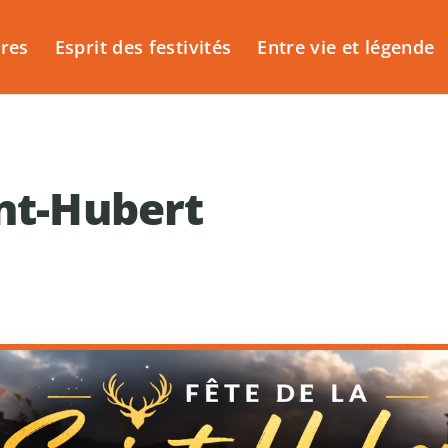
ires
Esprit des festivités
Entre vie et légende
int-Hubert