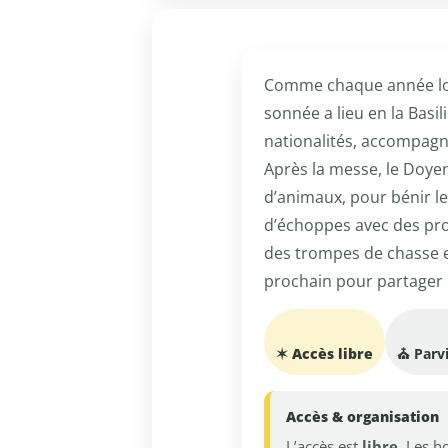
Comme chaque année lor
sonnée a lieu en la Bas
nationalités, accompagné
Après la messe, le Doyen
d’animaux, pour bénir le
d’échoppes avec des prod
des trompes de chasse e
prochain pour partager c
✶ Accès libre
⛪ Parvi
Accès & organisation
L’accès est
libre
. Les h