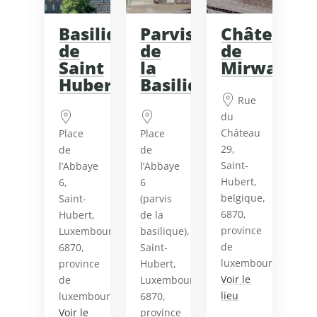
Basilique
Parvis
Château
de
de
de
Saint
la
Mirwart
Hubert
Basilique
Rue
du
Château
Place
Place
29,
de
de
Saint-
l’Abbaye
l’Abbaye
Hubert,
6,
6
belgique,
Saint-
(parvis
6870,
Hubert,
de la
province
Luxembourg,
basilique),
de
6870,
Saint-
luxembourg
province
Hubert,
Voir le
de
Luxembourg,
lieu
luxembourg
6870,
Voir le
province