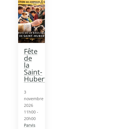
Fête
de
la
Saint-
Hubert
3
novembre
2026
11h00 -
20h00
Parvis