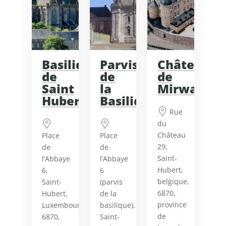
Basilique
Parvis
Château
de
de
de
Saint
la
Mirwart
Hubert
Basilique
Rue
du
Château
Place
Place
29,
de
de
Saint-
l’Abbaye
l’Abbaye
Hubert,
6,
6
belgique,
Saint-
(parvis
6870,
Hubert,
de la
province
Luxembourg,
basilique),
de
6870,
Saint-