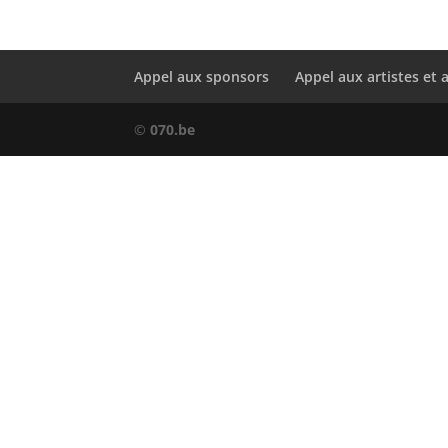
Appel aux sponsors
Appel aux artistes et 
©
070.be